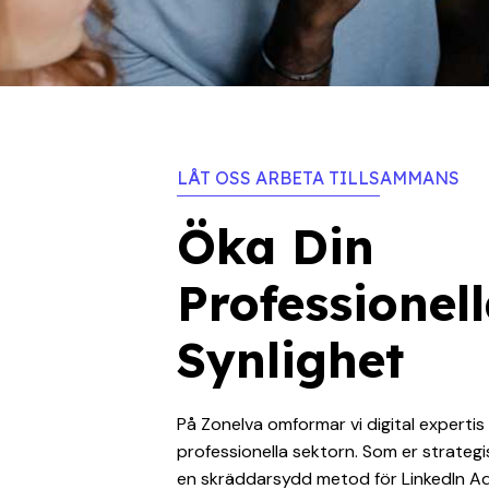
LÅT OSS ARBETA TILLSAMMANS
Öka Din
Professionel
Synlighet
På Zonelva omformar vi digital experti
professionella sektorn. Som er strateg
en skräddarsydd metod för LinkedIn Ad