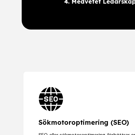
4. Medvetet Ledarska
Sökmotoroptimering (SEO)
SEO, eller sökmotoroptimering, förbättrar e