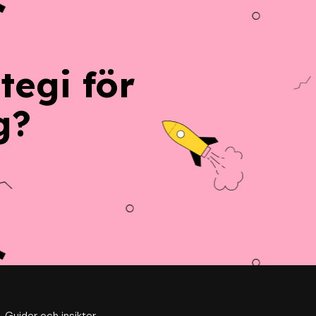
tegi för
g?