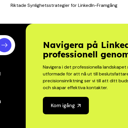
Riktade Synlighetsstrategier för LinkedIn-Framgång
Navigera på Linked
g
professionell geno
Navigera i det professionella landskapet
g
utformade för att nå ut till beslutsfatt
precisionsinriktning ser vi till att ditt
och skapar effektiva kontakter.
n
Kom igång