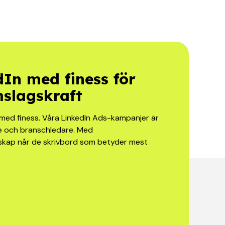
In med finess för
mslagskraft
 med finess. Våra LinkedIn Ads-kampanjer är
are och branschledare. Med
 budskap når de skrivbord som betyder mest