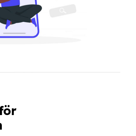
för
n