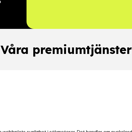
p
Våra premiumtjänster
n webbplats synlighet i sökmotorer. Det handlar om nyckelord, 